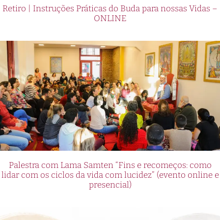
Retiro | Instruções Práticas do Buda para nossas Vidas –
ONLINE
Palestra com Lama Samten “Fins e recomeços: como
lidar com os ciclos da vida com lucidez” (evento online e
presencial)