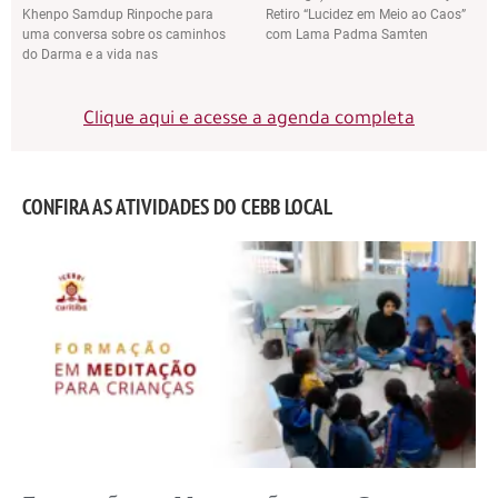
Khenpo Samdup Rinpoche para
Retiro “Lucidez em Meio ao Caos”
uma conversa sobre os caminhos
com Lama Padma Samten
do Darma e a vida nas
Clique aqui e acesse a agenda completa
CONFIRA AS ATIVIDADES DO CEBB LOCAL