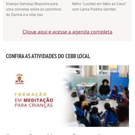
Khenpo Samdup Rinpoche para
Retiro “Lucidez em Meio ao Caos”
uma conversa sobre os caminhos
com Lama Padma Samten
do Darma e a vida nas
Clique aqui e acesse a agenda completa
CONFIRA AS ATIVIDADES DO CEBB LOCAL