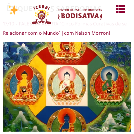
Étiquette :
5 sabedorias
17/10 – PALESTRA ABERTA “Cinco Formas Curativas de se
Relacionar com o Mundo” | com Nelson Morroni