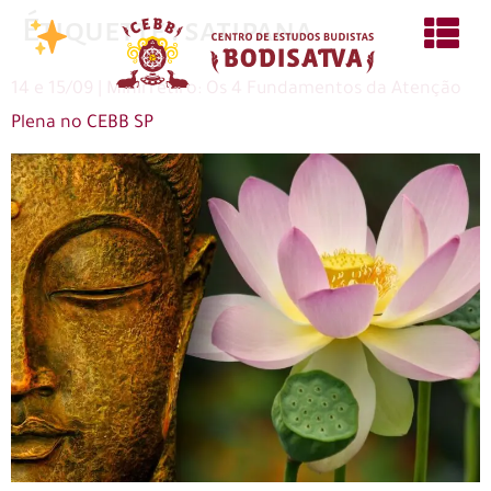
Étiquette :
satipana
14 e 15/09 | Minirretiro: Os 4 Fundamentos da Atenção
Plena no CEBB SP