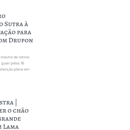
ro
o Sutra à
tação para
 com Drupon
 mestre de retiros
guiar pelos 16
 atenção plena em
stra |
er o chão
 grande
m Lama