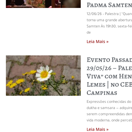
Padma Samte
12/06/26 – Palestra | “Qua
torna uma grande abertu
Samten Às 19h30, sexta-fei
de
Leia Mais »
Evento Passa
29/05/26 – Pal
Viva” com He
Lemes | no CE
Campinas
Expressões conhecidas d
dukha e samsara — adquir
serem compreendidas dent
vida moderna, onde perc
Leia Mais »