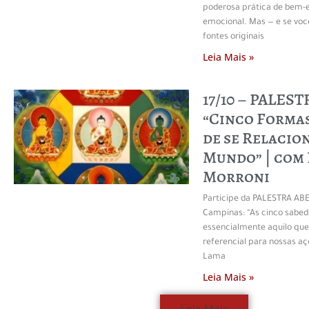
poderosa prática de bem-es
emocional. Mas — e se voc
fontes originais
Leia Mais »
17/10 – PALES
“Cinco Forma
de se Relacio
Mundo” | com
Morroni
Participe da PALESTRA AB
Campinas: “As cinco sabed
essencialmente aquilo q
referencial para nossas a
Lama
Leia Mais »