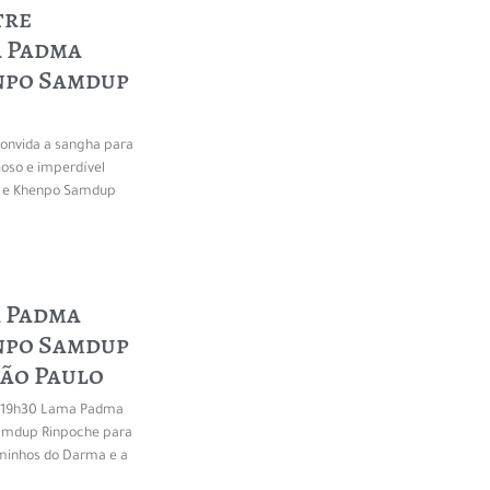
tre
a Padma
npo Samdup
onvida a sangha para
oso e imperdível
 e Khenpo Samdup
a Padma
npo Samdup
ão Paulo
s 19h30 Lama Padma
amdup Rinpoche para
minhos do Darma e a