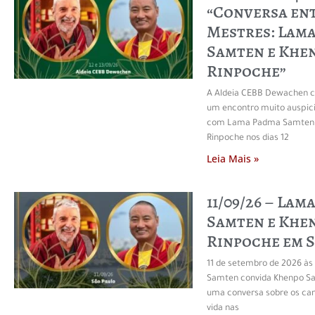
“Conversa en
Mestres: Lam
Samten e Khe
Rinpoche”
A Aldeia CEBB Dewachen c
um encontro muito auspici
com Lama Padma Samten
Rinpoche nos dias 12
Leia Mais »
11/09/26 – Lam
Samten e Khe
Rinpoche em S
11 de setembro de 2026 à
Samten convida Khenpo S
uma conversa sobre os ca
vida nas