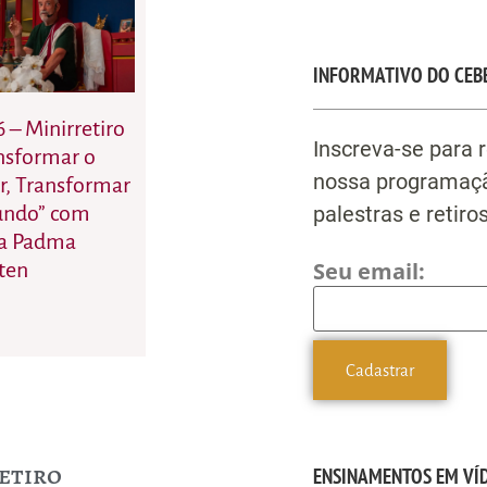
INFORMATIVO DO CEB
6 – Minirretiro
Inscreva-se para 
nsformar o
nossa programaçã
r, Transformar
palestras e retiros
undo” com
a Padma
Seu email:
ten
Retiro
ENSINAMENTOS EM VÍ