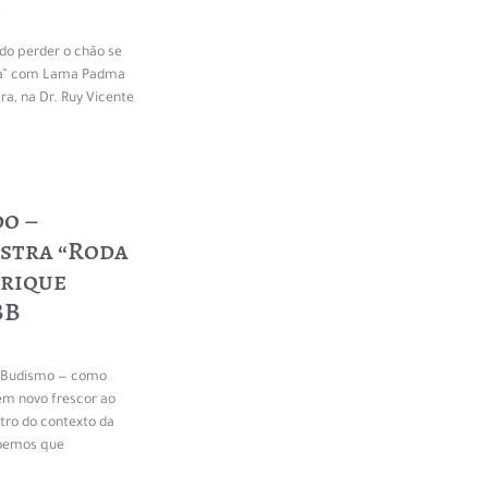
n
ndo perder o chão se
ra” com Lama Padma
ra, na Dr. Ruy Vicente
do –
estra “Roda
nrique
BB
o Budismo — como
em novo frescor ao
ro do contexto da
ebemos que