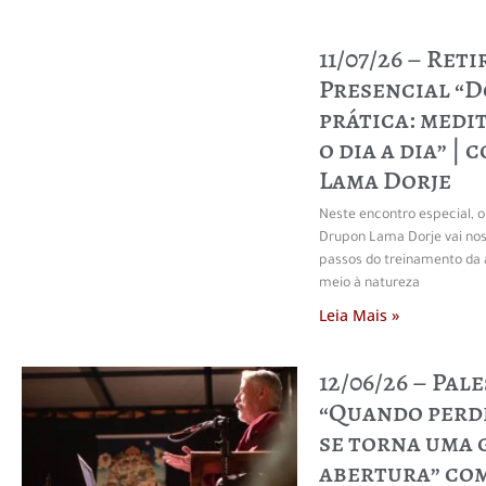
11/07/26 – Reti
Presencial “D
prática: medi
o dia a dia” |
Lama Dorje
Neste encontro especial, o
Drupon Lama Dorje vai nos 
passos do treinamento da
meio à natureza
Leia Mais »
12/06/26 – Pale
“Quando perd
se torna uma
abertura” co