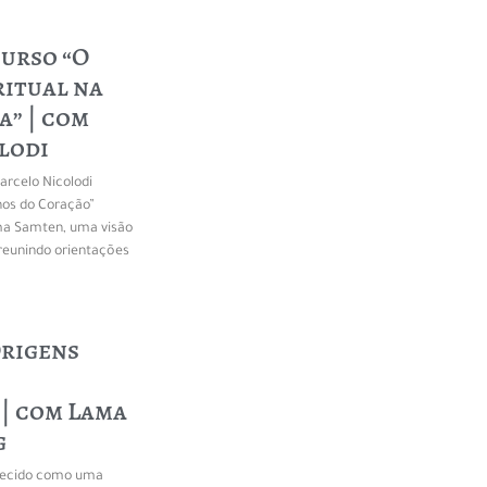
 Curso “O
itual na
a” | com
lodi
arcelo Nicolodi
hos do Coração”
a Samten, uma visão
 reunindo orientações
Origens
| com Lama
g
nhecido como uma