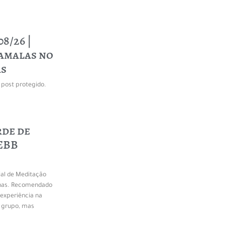
08/26 |
pamalas no
s
post protegido.
rde de
CEBB
ial de Meditação
inas. Recomendado
experiência na
 grupo, mas