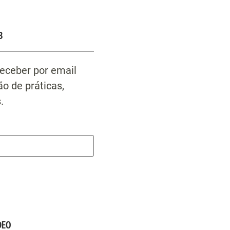
B
receber por email
o de práticas,
.
DEO