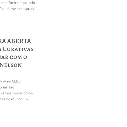
tar, foco e equilíbrio
ê pudesse acessar as
TRA ABERTA
s Curativas
nar com o
 Nelson
ERTA no CEBB
orias são
ue vamos tomar como
ções no mundo.” —