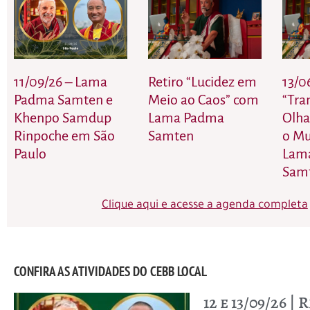
11/09/26 – Lama
Retiro “Lucidez em
13/0
Padma Samten e
Meio ao Caos” com
“Tra
Khenpo Samdup
Lama Padma
Olha
Rinpoche em São
Samten
o M
Paulo
Lam
Sam
Clique aqui e acesse a agenda completa
CONFIRA AS ATIVIDADES DO CEBB LOCAL
12 e 13/09/26 | 