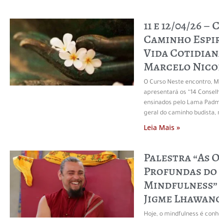
11 e 12/04/26 –
Caminho Espir
Vida Cotidian
Marcelo Nico
O Curso Neste encontro, M
apresentará os “14 Consel
ensinados pelo Lama Padm
geral do caminho budista,
Leia Mais »
Palestra “As 
Profundas do
Mindfulness” 
Jigme Lhawan
Hoje, o mindfulness é co