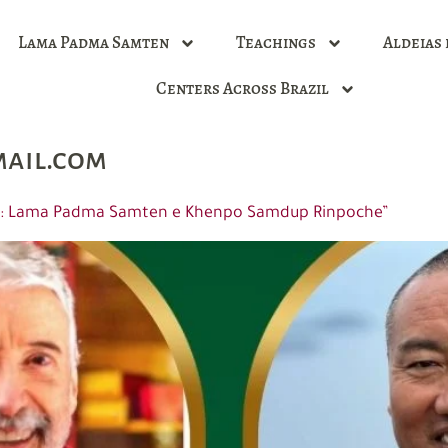
Lama Padma Samten
Teachings
Aldeias 
Centers Across Brazil
ail.com
tres: Lama Padma Samten e Khenpo Samdup Rinpoche”