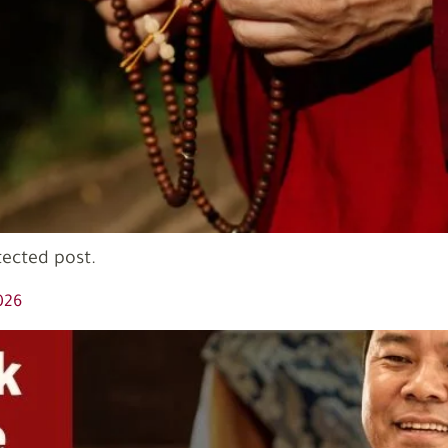
tected post.
026