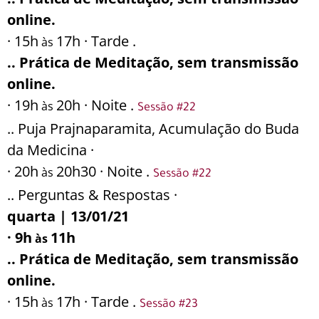
online.
· 15h
17h · Tarde .
às
.. Prática de Meditação, sem transmissão
online.
· 19h
20h · Noite .
às
Sessão #22
.. Puja Prajnaparamita, Acumulação do Buda
da Medicina ·
· 20h
20h30 · Noite .
às
Sessão #22
.. Perguntas & Respostas ·
quarta | 13/01/21
· 9h
11h
às
.. Prática de Meditação, sem transmissão
online.
· 15h
17h · Tarde .
às
Sessão #23