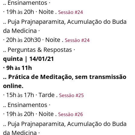
.. Ensinamentos ·
· 19h
20h · Noite .
às
Sessão #24
.. Puja Prajnaparamita, Acumulação do Buda
da Medicina ·
· 20h
20h30 · Noite .
às
Sessão #24
.. Perguntas & Respostas ·
quinta | 14/01/21
· 9h
11h
às
.. Prática de Meditação, sem transmissão
online.
· 15h
17h · Tarde .
às
Sessão #25
.. Ensinamentos ·
· 19h
20h · Noite .
às
Sessão #26
.. Puja Prajnaparamita, Acumulação do Buda
da Medicina ·