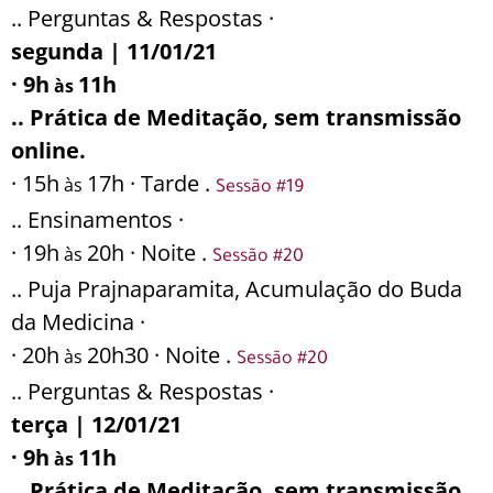
.. Perguntas & Respostas ·
segunda | 11/01/21
· 9h
11h
às
.. Prática de Meditação, sem transmissão
online.
· 15h
17h · Tarde .
às
Sessão #19
.. Ensinamentos ·
· 19h
20h · Noite .
às
Sessão #20
.. Puja Prajnaparamita, Acumulação do Buda
da Medicina ·
· 20h
20h30 · Noite .
às
Sessão #20
.. Perguntas & Respostas ·
terça | 12/01/21
· 9h
11h
às
.. Prática de Meditação, sem transmissão