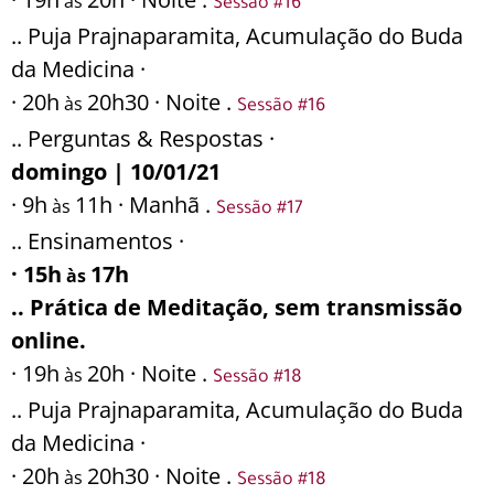
às
Sessão #16
.. Puja Prajnaparamita, Acumulação do Buda
da Medicina ·
· 20h
20h30 · Noite .
às
Sessão #16
.. Perguntas & Respostas ·
domingo | 10/01/21
· 9h
11h · Manhã .
às
Sessão #17
.. Ensinamentos ·
· 15h
17h
às
.. Prática de Meditação, sem transmissão
online.
· 19h
20h · Noite .
às
Sessão #18
.. Puja Prajnaparamita, Acumulação do Buda
da Medicina ·
· 20h
20h30 · Noite .
às
Sessão #18