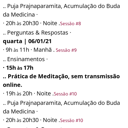
.. Puja Prajnaparamita, Acumulação do Buda
da Medicina ·
· 20h
20h30 · Noite .
às
Sessão #8
.. Perguntas & Respostas ·
quarta | 06/01/21
· 9h
11h · Manhã .
às
Sessão #9
.. Ensinamentos ·
· 15h
17h
às
.. Prática de Meditação, sem transmissão
online.
· 19h
20h · Noite .
às
Sessão #10
.. Puja Prajnaparamita, Acumulação do Buda
da Medicina ·
· 20h
20h30 · Noite .
às
Sessão #10