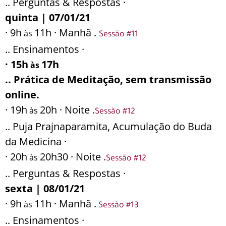
.. Perguntas & Respostas ·
quinta | 07/01/21
· 9h
11h · Manhã .
às
Sessão #11
.. Ensinamentos ·
· 15h
17h
às
.. Prática de Meditação, sem transmissão
online.
· 19h
20h · Noite .
às
Sessão #12
.. Puja Prajnaparamita, Acumulação do Buda
da Medicina ·
· 20h
20h30 · Noite .
às
Sessão #12
.. Perguntas & Respostas ·
sexta | 08/01/21
· 9h
11h · Manhã .
às
Sessão #13
.. Ensinamentos ·