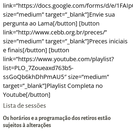
link=”https://docs.google.com/forms/d/e/1F
size=”medium” target=”_blank”]Envie sua
pergunta ao Lama[/button]
[button
link=”http://www.cebb.org.br/preces/”
size=”medium” target=”_blank”]Preces iniciais
e finais[/button]
[button
link=”https://www.youtube.com/playlist?
list=PLO_7Zoueaxd763b5-
ssGoQb6khDhPmAU5″ size=”medium”
target=”_blank”]Playlist Completa no
Youtube[/button]
Lista de sessões
Os horários e a programação dos retiros estão
sujeitos à alterações