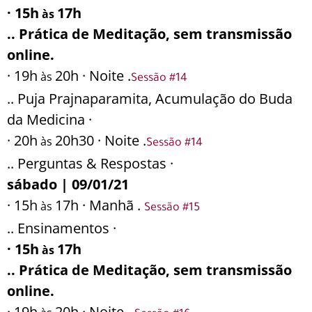
· 15h
17h
às
.. Prática de Meditação, sem transmissão
online.
· 19h
20h · Noite .
às
Sessão #14
.. Puja Prajnaparamita, Acumulação do Buda
da Medicina ·
· 20h
20h30 · Noite .
às
Sessão #14
.. Perguntas & Respostas ·
sábado | 09/01/21
· 15h
17h · Manhã .
às
Sessão #15
.. Ensinamentos ·
· 15h
17h
às
.. Prática de Meditação, sem transmissão
online.
· 19h
20h · Noite .