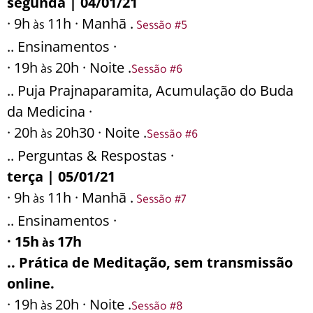
segunda | 04/01/21
· 9h
11h · Manhã .
às
Sessão #5
.. Ensinamentos ·
· 19h
20h · Noite .
às
Sessão #6
.. Puja Prajnaparamita, Acumulação do Buda
da Medicina ·
· 20h
20h30 · Noite .
às
Sessão #6
.. Perguntas & Respostas ·
terça | 05/01/21
· 9h
11h · Manhã .
às
Sessão #7
.. Ensinamentos ·
· 15h
17h
às
.. Prática de Meditação, sem transmissão
online.
· 19h
20h · Noite .
às
Sessão #8