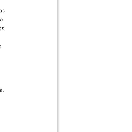
as
mo
os
m
a
a.