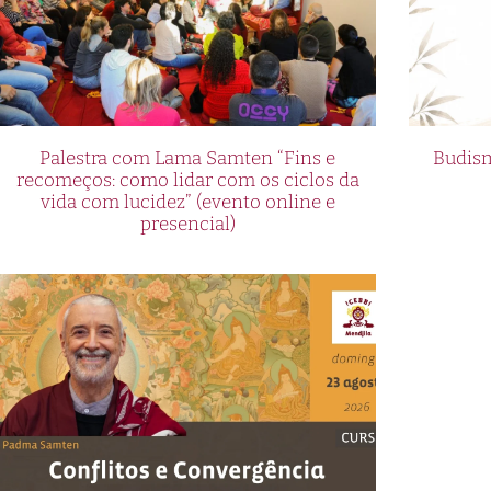
Palestra com Lama Samten “Fins e
Budism
recomeços: como lidar com os ciclos da
vida com lucidez” (evento online e
presencial)