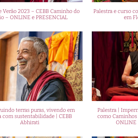
de Verão 2023 – CEBB Caminho do
Palestra e curso
io – ONLINE e PRESENCIAL
em Fl
uindo terras puras, vivendo em
Palestra | Imper
a com sustentabilidade | CEBB
como Caminhos p
Abhirati
ONLINE 