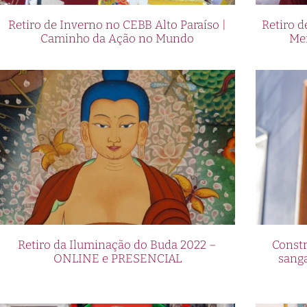
Retiro de Inverno no CEBB Alto Paraíso |
Retiro 
Caminho da Ação no Mundo
Me
Retiro da Iluminação do Buda 2022 –
Constr
ONLINE e PRESENCIAL
sang