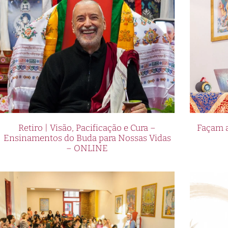
Retiro | Visão, Pacificação e Cura –
Façam a
Ensinamentos do Buda para Nossas Vidas
– ONLINE