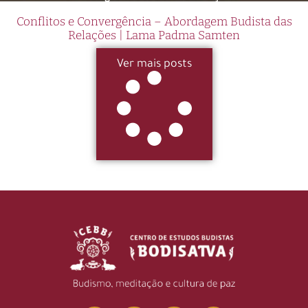
Conflitos e Convergência – Abordagem Budista das
Relações | Lama Padma Samten
Ver mais posts