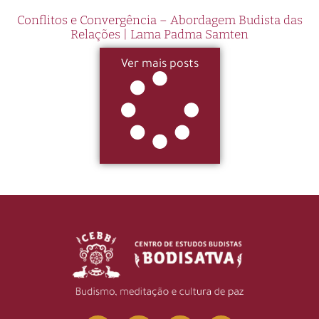
Conflitos e Convergência – Abordagem Budista das
Relações | Lama Padma Samten
Ver mais posts