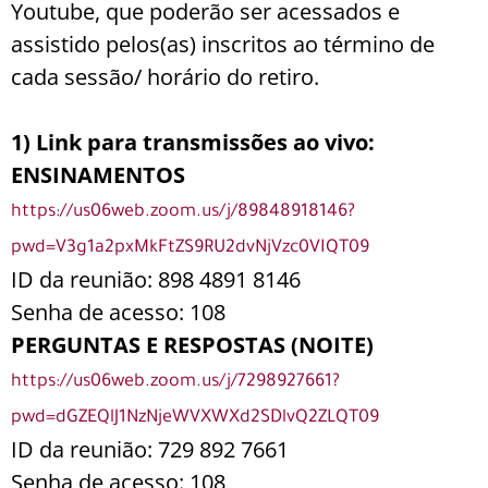
Youtube, que poderão ser acessados e
assistido pelos(as) inscritos ao término de
cada sessão/ horário do retiro.
1) Link para transmissões ao vivo:
ENSINAMENTOS
https://us06web.zoom.us/j/89848918146?
pwd=V3g1a2pxMkFtZS9RU2dvNjVzc0VIQT09
ID da reunião: 898 4891 8146
Senha de acesso: 108
PERGUNTAS E RESPOSTAS (NOITE)
https://us06web.zoom.us/j/7298927661?
pwd=dGZEQlJ1NzNjeWVXWXd2SDlvQ2ZLQT09
ID da reunião: 729 892 7661
Senha de acesso: 108