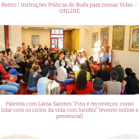
Retiro | Instruções Práticas do Buda para nossas Vidas –
ONLINE
Palestra com Lama Samten “Fins e recomeços: como
lidar com os ciclos da vida com lucidez” (evento online e
presencial)