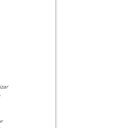
izar
o
or