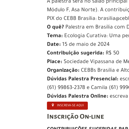
A palestra será no salão princip
Módulo F, Asa Norte). A contribui
PIX do CEBB Brasília: brasilia@ce
O quê?
Palestra em Brasília com 
Tema:
Ecologia Curativa: Uma per
Date:
15 de maio de 2024
Contribuição sugerida:
R$ 50
Place:
Sociedade Vipassana de Me
Organização:
CEBBs Brasília e Alt
Dúvidas Palestra Presencial:
esc
(61) 99863-2378 e Camila (61) 99
Dúvidas Palestra Online:
escrev
INSCREVA-SE AQUI
Inscrição On-line