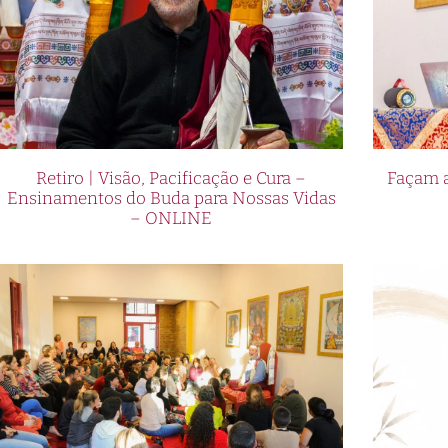
Retiro | Visão, Pacificação e Cura –
Façam a
Ensinamentos do Buda para Nossas Vidas
– ONLINE