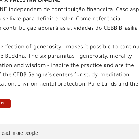
A A PALESTRA ON-LINE
INE independem de contribuição financeira. Caso asp
ta-se livre para definir o valor. Como referência,
 contribuição apoiará as atividades do CEBB Brasília
erfection of generosity - makes it possible to contin
e Buddha. The six paramitas - generosity, morality,
ation and wisdom - inspire the practice and are the
f the CEBB Sangha's centers for study, meditation,
ducation, environmental protection, Pure Lands and the
LINE
o reach more people