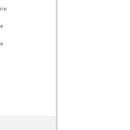
ire
 e
ue