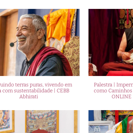
uindo terras puras, vivendo em
Palestra | Imper
a com sustentabilidade | CEBB
como Caminhos p
Abhirati
ONLINE 