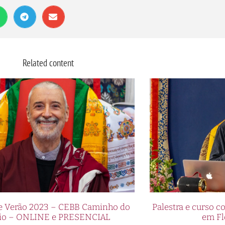
Related content
de Verão 2023 – CEBB Caminho do
Palestra e curso
io – ONLINE e PRESENCIAL
em Fl