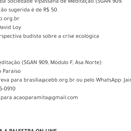
al da Sociedade Vipassana de Meditação (SGAN 909,
ção sugerida é de R$ 50.
bb.org.br
David Loy
spectiva budista sobre a crise ecológica
ditação (SGAN 909, Módulo F, Asa Norte)
o Paraíso
reva para brasilia@cebb.org.br ou pelo WhatsApp: Jai
96-0910
a para acaoparamita@gmail.com