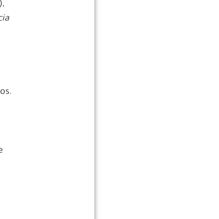
,
cia
e
os.
e