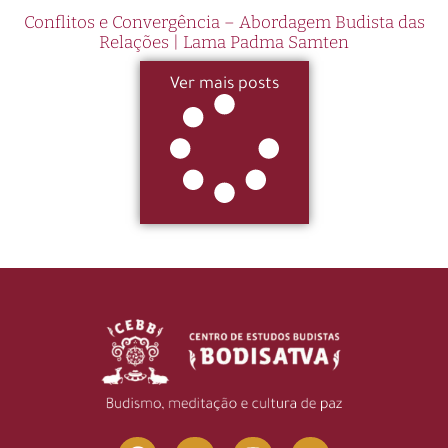
Conflitos e Convergência – Abordagem Budista das
Relações | Lama Padma Samten
Ver mais posts