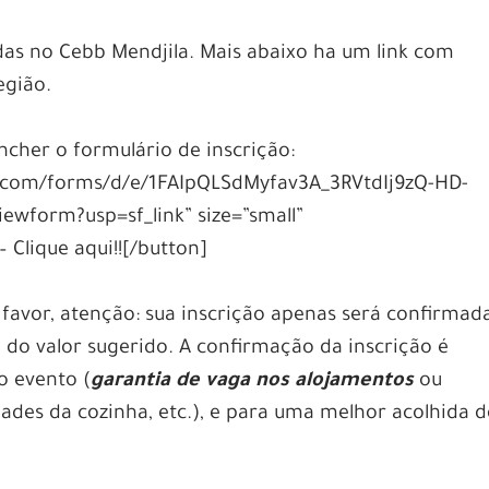
as no Cebb Mendjila. Mais abaixo ha um link com
egião.
ncher o formulário de inscrição:
le.com/forms/d/e/1FAIpQLSdMyfav3A_3RVtdIj9zQ-HD-
form?usp=sf_link” size=”small”
– Clique aqui!![/button]
 favor, atenção: sua inscrição apenas será confirmad
do valor sugerido. A confirmação da inscrição é
o evento (
garantia de vaga nos alojamentos
ou
ades da cozinha, etc.), e para uma melhor acolhida d