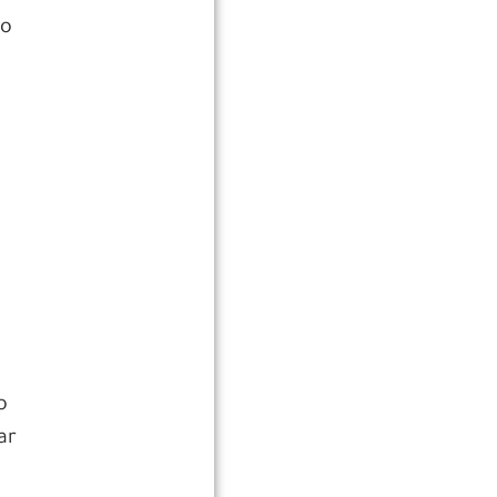
 o
o
ar