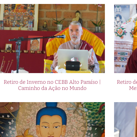
Retiro de Inverno no CEBB Alto Paraíso |
Retiro 
Caminho da Ação no Mundo
Me