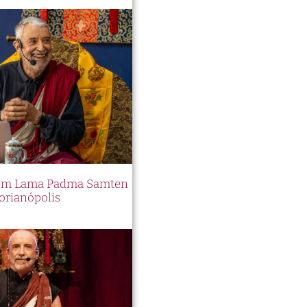
 com Lama Padma Samten
orianópolis