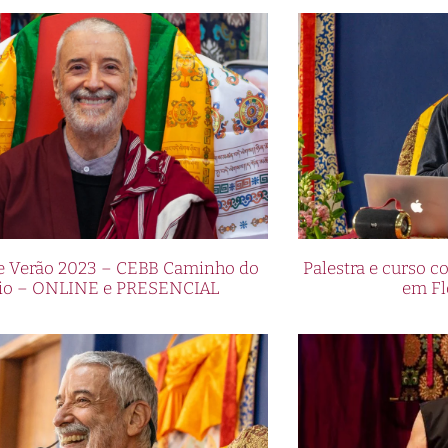
de Verão 2023 – CEBB Caminho do
Palestra e curso
io – ONLINE e PRESENCIAL
em Fl