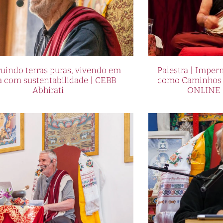
uindo terras puras, vivendo em
Palestra | Imper
a com sustentabilidade | CEBB
como Caminhos p
Abhirati
ONLINE 