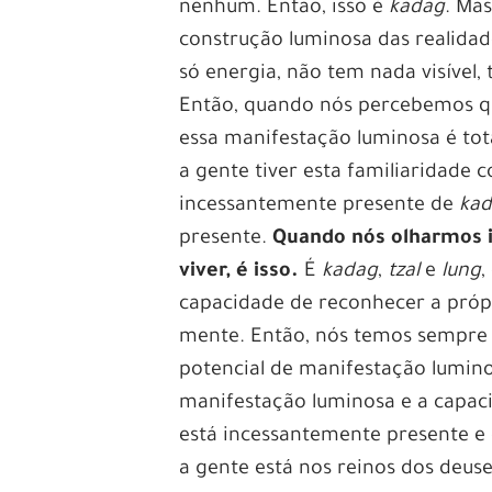
nenhum. Então, isso é
kadag
. Ma
construção luminosa das realidade
só energia, não tem nada visível,
Então, quando nós percebemos q
essa manifestação luminosa é to
a gente tiver esta familiaridade
incessantemente presente de
ka
presente.
Quando nós olharmos is
viver, é isso.
É
kadag
,
tzal
e
lung
,
capacidade de reconhecer a próp
mente. Então, nós temos sempre 
potencial de manifestação lumino
manifestação luminosa e a capaci
está incessantemente presente e d
a gente está nos reinos dos deuse