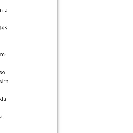
m a
tes
em:
.
uso
ssim
nda
á.