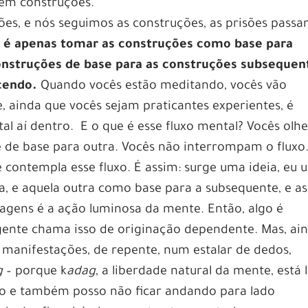
tem construções.
es, e nós seguimos as construções, as prisões passa
: é apenas tomar as construções como base para
onstruções de base para as construções subsequen
cendo.
Quando vocês estão meditando, vocês vão
, ainda que vocês sejam praticantes experientes, é
al aí dentro. E o que é esse fluxo mental? Vocês olh
ve de base para outra. Vocês não interrompam o fluxo
ontempla esse fluxo. É assim: surge uma ideia, eu 
a, e aquela outra como base para a subsequente, e a
magens é a ação luminosa da mente. Então, algo é
gente chama isso de originação dependente. Mas, ai
 manifestações, de repente, num estalar de dedos,
g
– porque k
adag
, a liberdade natural da mente, está l
do e também posso não ficar andando para lado