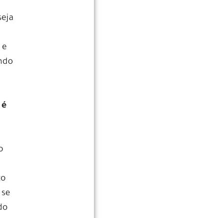
seja
 e
ndo
 é
o
to
 se
do