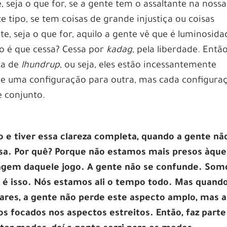
 seja o que for, se a gente tem o assaltante na nossa
e tipo, se tem coisas de grande injustiça ou coisas
e, seja o que for, aquilo a gente vê que é luminosida
o é que cessa? Cessa por
kadag
, pela liberdade. Entã
ca de
lhundrup
, ou seja, eles estão incessantemente
de uma configuração para outra, mas cada configura
 conjunto.
o e tiver essa clareza completa, quando a gente nã
sa.
Por quê? Porque não estamos mais presos àque
agem daquele jogo. A gente não se confunde. Som
, é isso. Nós estamos ali o tempo todo. Mas quand
ares, a gente não perde este aspecto amplo, mas a
os focados nos aspectos estreitos. Então, faz parte