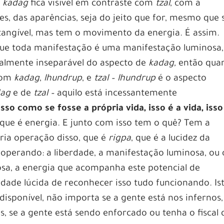
s
kadag
fica visível em contraste com
tzal
, com a
s, das aparências, seja do jeito que for, mesmo que 
 tangível, mas tem o movimento da energia. É assim.
ue toda manifestação é uma manifestação luminosa,
talmente inseparável do aspecto de
kadag,
então qua
 com
kadag
,
lhundrup
, e
tzal –
lhundrup
é o aspecto
dag
e de
tzal –
aquilo está incessantemente
so como se fosse a própria vida, isso é a vida, isso
 que é energia. E junto com isso tem o quê? Tem a
ria operação disso, que é
rigpa
, que é a lucidez da
operando: a liberdade, a manifestação luminosa, ou 
sa, a energia que acompanha este potencial de
dade lúcida de reconhecer isso tudo funcionando. Is
isponível, não importa se a gente está nos infernos,
s, se a gente está sendo enforcado ou tenha o fiscal 