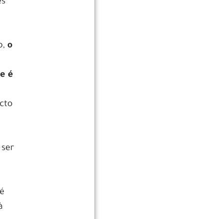
es
o,
o
e é
ecto
 ser
e
 é
à