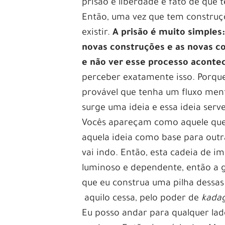
prisão e liberdade é fato de que 
Então, uma vez que tem construçõ
existir.
A prisão é muito simples
novas construções e as novas c
e não ver esse processo aconte
perceber exatamente isso. Porque
provável que tenha um fluxo ment
surge uma ideia e essa ideia ser
Vocês apareçam como aquele que c
aquela ideia como base para outr
vai indo. Então, esta cadeia de i
luminoso e dependente, então a 
que eu construa uma pilha dessas
aquilo cessa, pelo poder de
kada
Eu posso andar para qualquer la