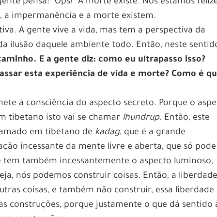
gente pensa: “Ops!” A morte existe. Nós estamos feliz
ha, a impermanência e a morte existem.
iva. A gente vive a vida, mas tem a perspectiva da
a ilusão daquele ambiente todo. Então, neste sentid
minho. E a gente diz: como eu ultrapasso isso?
assar esta experiência de vida e morte? Como é qu
mete à consciência do aspecto secreto. Porque o asp
em tibetano isto vai se chamar
lhundrup
. Então, este
chamado em tibetano de
kadag
, que é a grande
ação incessante da mente livre e aberta, que só pode
e tem também incessantemente o aspecto luminoso,
seja, nós podemos construir coisas. Então, a liberdad
outras coisas, e também não construir, essa liberdade
as construções, porque justamente o que dá sentido 