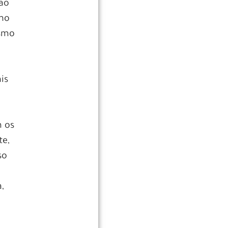
não
 no
esmo
is
m os
te,
so
,