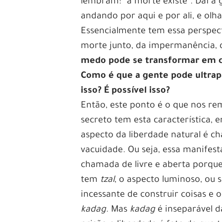
lembram: “a morte existe”. Daí a 
andando por aqui e por ali, e ol
Essencialmente tem essa perspect
morte junto, da impermanência, d
medo pode se transformar em ca
Como é que a gente pode ultrap
isso? É possível isso?
Então, este ponto é o que nos re
secreto tem esta característica, 
aspecto da liberdade natural é 
vacuidade. Ou seja, essa manifest
chamada de livre e aberta porqu
tem
tzal
, o aspecto luminoso, ou 
incessante de construir coisas e 
kadag
. Mas
kadag
é inseparável d