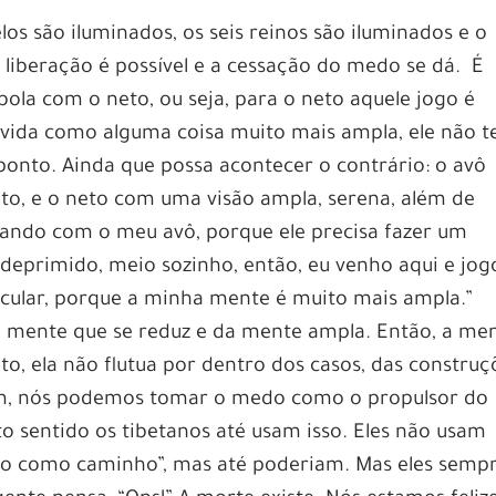
los são iluminados, os seis reinos são iluminados e o
liberação é possível e a cessação do medo se dá. É
ola com o neto, ou seja, para o neto aquele jogo é
 a vida como alguma coisa muito mais ampla, ele não 
 ponto. Ainda que possa acontecer o contrário: o avô
o, e o neto com uma visão ampla, serena, além de
ogando com o meu avô, porque ele precisa fazer um
 deprimido, meio sozinho, então, eu venho aqui e jog
icular, porque a minha mente é muito mais ampla.”
a mente que se reduz e da mente ampla. Então, a me
o, ela não flutua por dentro dos casos, das construç
ssim, nós podemos tomar o medo como o propulsor do
 sentido os tibetanos até usam isso. Eles não usam
o como caminho”, mas até poderiam. Mas eles semp