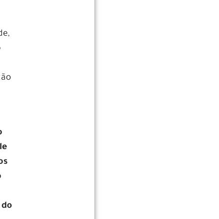
de,
o
ção
o
le
os
o
 do