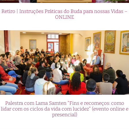
Retiro | Instruções Práticas do Buda para nossas Vidas –
ONLINE
Palestra com Lama Samten “Fins e recomeços: como
lidar com os ciclos da vida com lucidez” (evento online e
presencial)