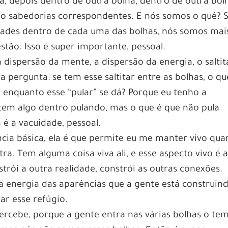
a, depois dentro de outra bolha, dentro de outra bol
do sabedorias correspondentes. E nós somos o quê? S
ades dentro de cada uma das bolhas, nós somos mai
tão. Isso é super importante, pessoal.
a dispersão da mente, a dispersão da energia, o saltit
a pergunta: se tem esse saltitar entre as bolhas, o qu
 enquanto esse “pular” se dá? Porque eu tenho a
tem algo dentro pulando, mas o que é que não pula
é a vacuidade, pessoal.
ncia básica, ela é que permite eu me manter vivo qu
a. Tem alguma coisa viva ali, e esse aspecto vivo é 
trói a outra realidade, constrói as outras conexões.
a energia das aparências que a gente está construin
r esse refúgio.
rcebe, porque a gente entra nas várias bolhas o te