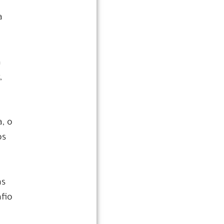
a
m
,
, o
os
as
fio