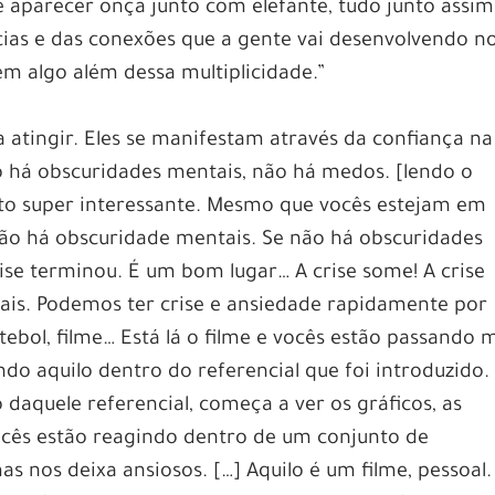
aparecer onça junto com elefante, tudo junto assim
ncias e das conexões que a gente vai desenvolvendo n
m algo além dessa multiplicidade.”
 atingir. Eles se manifestam através da confiança na
 há obscuridades mentais, não há medos. [lendo o
to super interessante. Mesmo que vocês estejam em
 não há obscuridade mentais. Se não há obscuridades
ise terminou. É um bom lugar… A crise some! A crise
iais. Podemos ter crise e ansiedade rapidamente por
tebol, filme… Está lá o filme e vocês estão passando m
do aquilo dentro do referencial que foi introduzido.
daquele referencial, começa a ver os gráficos, as
ocês estão reagindo dentro de um conjunto de
as nos deixa ansiosos. […] Aquilo é um filme, pessoal.