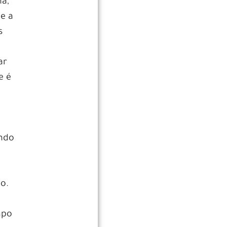
ha,
e a
s
ar
e é
ando
a
do.
mpo