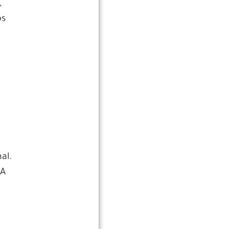
,
os
al.
 A