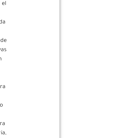
 el
eda
 de
vas
n
ara
ro
ra
ía,