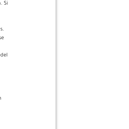
. Si
s.
se
 del
n