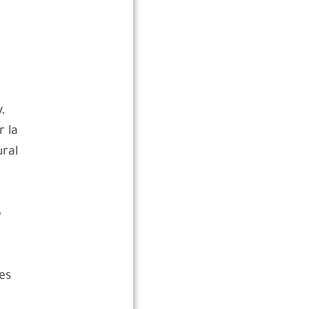
,
r la
ural
,
o
es