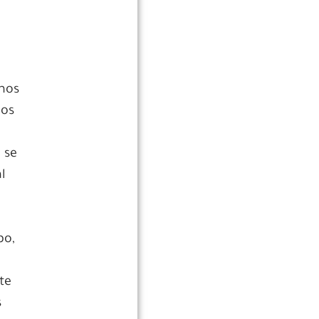
 nos
mos
 se
l
po,
te
s