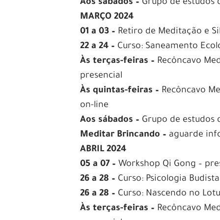
Aos sábados –
Grupo de estudos d
MARÇO 2024
01 a 03 –
Retiro de Meditação e Si
22 a 24 –
Curso: Saneamento Ecoló
Às terças-feiras –
Recôncavo Medi
presencial
Às quintas-feiras –
Recôncavo Med
on-line
Aos sábados –
Grupo de estudos d
Meditar Brincando –
aguarde in
ABRIL 2024
05 a 07 –
Workshop Qi Gong – pre
26 a 28 –
Curso: Psicologia Budista
26 a 28 –
Curso: Nascendo no Lotus
Às terças-feiras –
Recôncavo Medi