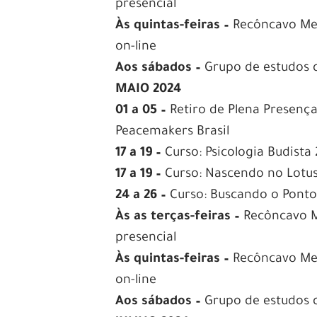
presencial
Às quintas-feiras –
Recôncavo Med
on-line
Aos sábados –
Grupo de estudos d
MAIO 2024
01 a 05 –
Retiro de Plena Presença 
Peacemakers Brasil
17 a 19 –
Curso: Psicologia Budista 
17 a 19 –
Curso: Nascendo no Lotus
24 a 26 –
Curso: Buscando o Ponto 
Às as terças-feiras –
Recôncavo M
presencial
Às quintas-feiras –
Recôncavo Med
on-line
Aos sábados –
Grupo de estudos d