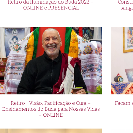
Retiro da Iluminação do Buda 2022 –
Constr
ONLINE e PRESENCIAL
sang
Retiro | Visão, Pacificação e Cura –
Façam a
Ensinamentos do Buda para Nossas Vidas
– ONLINE