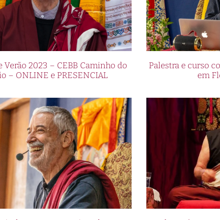
de Verão 2023 – CEBB Caminho do
Palestra e curso
io – ONLINE e PRESENCIAL
em Fl