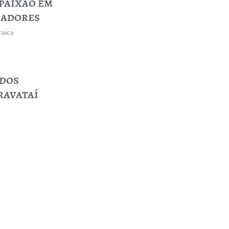
paixão em
iadores
raica
udos
ravataí