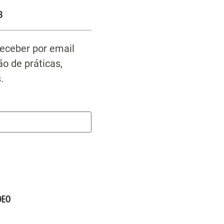
B
receber por email
o de práticas,
.
DEO