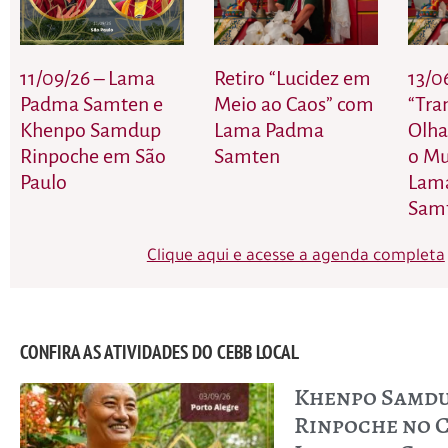
11/09/26 – Lama
Retiro “Lucidez em
13/0
Padma Samten e
Meio ao Caos” com
“Tra
Khenpo Samdup
Lama Padma
Olha
Rinpoche em São
Samten
o M
Paulo
Lam
Sam
Clique aqui e acesse a agenda completa
CONFIRA AS ATIVIDADES DO CEBB LOCAL
Khenpo Samd
Rinpoche no C