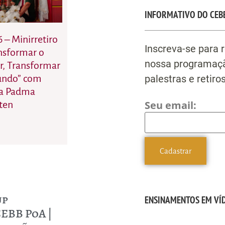
INFORMATIVO DO CEB
6 – Minirretiro
Inscreva-se para 
nsformar o
nossa programaçã
r, Transformar
palestras e retiros
undo” com
a Padma
Seu email:
ten
up
ENSINAMENTOS EM VÍ
EBB PoA |