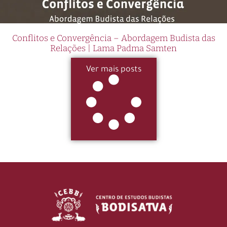
Conflitos e Convergência – Abordagem Budista das
Relações | Lama Padma Samten
Ver mais posts