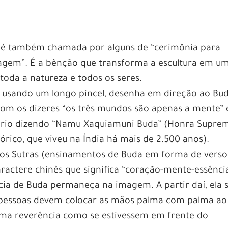
o é também chamada por alguns de “cerimônia para
magem”. É a bênção que transforma a escultura em u
toda a natureza e todos os seres.
, usando um longo pincel, desenha em direção ao Bu
 com os dizeres “os três mundos são apenas a mente” 
orário dizendo “Namu Xaquiamuni Buda” (Honra Supre
rico, que viveu na Índia há mais de 2.500 anos).
dos Sutras (ensinamentos de Buda em forma de verso
tere chinês que significa “coração-mente-essência
cia de Buda permaneça na imagem. A partir daí, ela 
pessoas devem colocar as mãos palma com palma ao
uma reverência como se estivessem em frente do