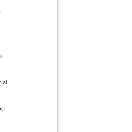
a
a
ial
s!