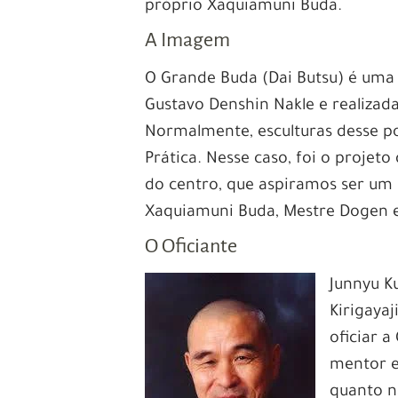
próprio Xaquiamuni Buda.
A Imagem
O Grande Buda (Dai Butsu) é uma 
Gustavo Denshin Nakle e realizad
Normalmente, esculturas desse po
Prática. Nesse caso, foi o projet
do centro, que aspiramos ser um 
Xaquiamuni Buda, Mestre Dogen e 
O Oficiante
Junnyu K
Kirigayaj
oficiar 
mentor e
quanto n