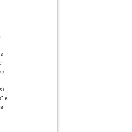
m
da
e
ma
s).
” e
se