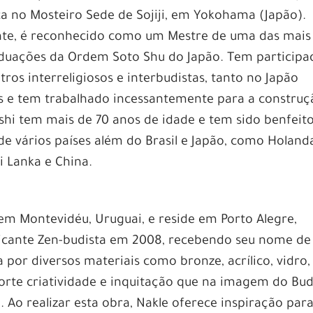
a no Mosteiro Sede de Sojiji, em Yokohama (Japão).
te, é reconhecido como um Mestre de uma das mais
aduações da Ordem Soto Shu do Japão. Tem participa
ros interreligiosos e interbudistas, tanto no Japão
 e tem trabalhado incessantemente para a construç
shi tem mais de 70 anos de idade e tem sido benfeit
de vários países além do Brasil e Japão, como Holand
i Lanka e China.
m Montevidéu, Uruguai, e reside em Porto Alegre,
aticante Zen-budista em 2008, recebendo seu nome de
 por diversos materiais como bronze, acrílico, vidro,
orte criatividade e inquitação que na imagem do Bud
 Ao realizar esta obra, Nakle oferece inspiração par