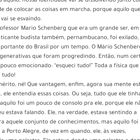
aquilo, nossa identidade vai se dissolvendo junto c
de de colocar as coisas em marcha, porque aquilo qu
vai se esvaindo.
ofessor Mario Schenberg que era um grande ser, em
ticante budista também, pernambucano, foi exilado, 
 importante do Brasil por um tempo. O Mário Schenber
degenerativas que foram progredindo. Então, num cer
ouco emocionado: “esqueci tudo!” Toda a física que 
 tudo!
 mérito, né! Que vantagem, enfim, agora sua mente es
a, ele entendia essas coisas. Ou seja, tudo que ele tinh
aquilo foi um pouco de consolo pra ele, porque ele n
 estava falando. Ele, na verdade, estava sentindo a
era aquele conjunto de conhecimentos, mas aquilo foi
 Porto Alegre, de vez em quando, ele, às vezes,