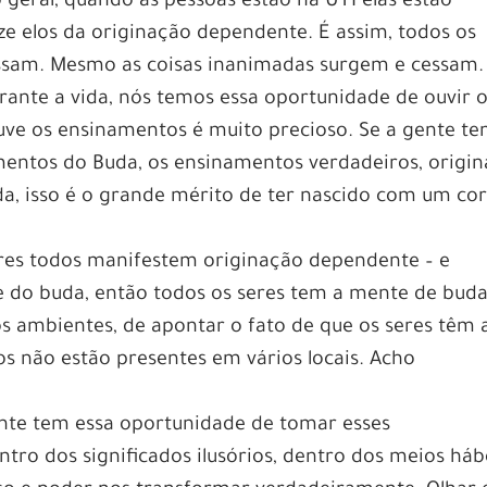
 geral, quando as pessoas estão na UTI elas estão
e elos da originação dependente. É assim, todos os
essam. Mesmo as coisas inanimadas surgem e cessam.
rante a vida, nós temos essa oportunidade de ouvir 
ve os ensinamentos é muito precioso. Se a gente te
entos do Buda, os ensinamentos verdadeiros, origina
a, isso é o grande mérito de ter nascido com um co
seres todos manifestem originação dependente – e
 do buda, então todos os seres tem a mente de buda
os ambientes, de apontar o fato de que os seres têm 
s não estão presentes em vários locais. Acho
ente tem essa oportunidade de tomar esses
tro dos significados ilusórios, dentro dos meios hábe