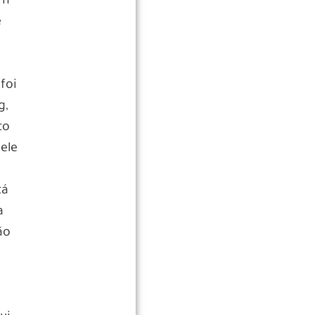
om
e
foi
g,
to
ele
tá
a
ão