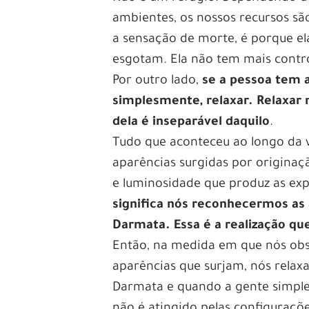
ambientes, os nossos recursos sã
a sensação de morte, é porque el
esgotam. Ela não tem mais contro
Por outro lado,
se a pessoa tem a
simplesmente, relaxar. Relaxar 
dela é inseparável daquilo
.
Tudo que aconteceu ao longo da v
aparências surgidas por origina
e luminosidade que produz as exp
significa nós reconhecermos as
Darmata. Essa é a realização qu
Então, na medida em que nós obs
aparências que surjam, nós rela
Darmata e quando a gente simple
não é atingido pelas configuraçõ