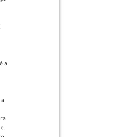
E
e
é a
a
 a
era
de.