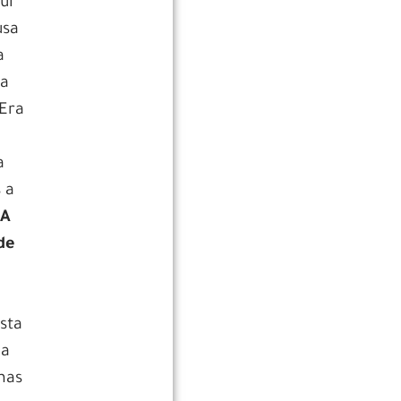
ui
usa
a
ma
 Era
a
 a
.
A
de
sta
ma
mas