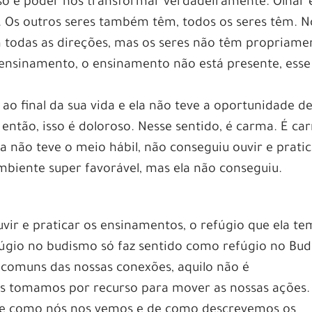
isso e poder nos transformar verdadeiramente. Olhar 
. Os outros seres também têm, todos os seres têm. N
todas as direções, mas os seres não têm propriame
 ensinamento, o ensinamento não está presente, esse
o final da sua vida e ela não teve a oportunidade d
 então, isso é doloroso. Nesse sentido, é carma. É ca
 não teve o meio hábil, não conseguiu ouvir e prati
biente super favorável, mas ela não conseguiu.
vir e praticar os ensinamentos, o refúgio que ela te
úgio no budismo só faz sentido como refúgio no Bud
comuns das nossas conexões, aquilo não é
ós tomamos por recurso para mover as nossas ações.
e como nós nos vemos e de como descrevemos os