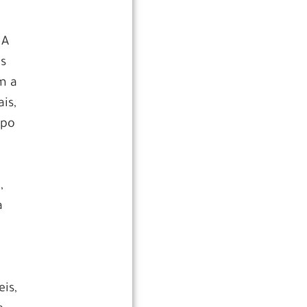
 A
os
m a
is,
rpo
,
a
is,