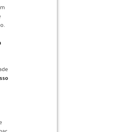
em
e
o.
a
dade
Isso
e
gar