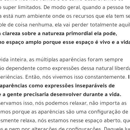
o super limitados. De modo geral, quando a pessoa t
a está num ambiente onde os recursos que ela tem s
le de coisa nenhuma, ela vai perder totalmente aquil
 clareza sobre a natureza primordial ela pode,
no espaço amplo porque esse espaço é vivo e a vid
ida inteira, as múltiplas aparências foram sempre
ção dependente como expressões dessa natural liber
eriências. Então, nós vivemos isso constantemente.
 aparências como expressões inseparáveis de
e a gente precisaria desenvolver durante a vida.
ervamos isso, nós podemos relaxar, não importa as
xamos porque as aparências são uma configuração de
smente relaxa, nós estamos nesse espaço aberto, qu
es e nem por alterações de configurações. Daquele lu