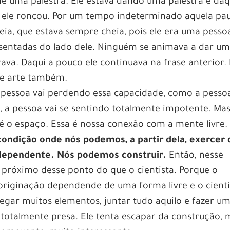
e uma palestra. Ele estava dando uma palestra e daq
 ele roncou. Por um tempo indeterminado aquela pa
eia, que estava sempre cheia, pois ele era uma pesso
 sentadas do lado dele. Ninguém se animava a dar u
ava. Daqui a pouco ele continuava na frase anterior.
o de arte também.
 pessoa vai perdendo essa capacidade, como a pesso
 a pessoa vai se sentindo totalmente impotente. Mas
é o espaço. Essa é nossa conexão com a mente livre
condição onde nós podemos, a partir dela, exercer 
 dependente. Nós podemos construir.
Então, nesse
s próximo desse ponto do que o cientista. Porque o
 originação dependende de uma forma livre e o cienti
pegar muitos elementos, juntar tudo aquilo e fazer u
 totalmente presa. Ele tenta escapar da construção, 