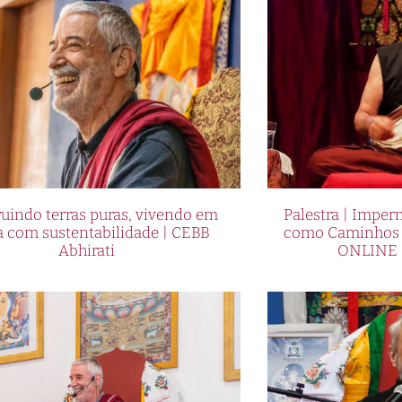
uindo terras puras, vivendo em
Palestra | Imper
a com sustentabilidade | CEBB
como Caminhos p
Abhirati
ONLINE 