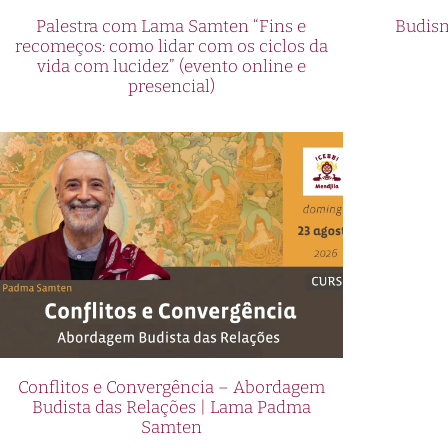
Palestra com Lama Samten “Fins e
Budism
recomeços: como lidar com os ciclos da
vida com lucidez” (evento online e
presencial)
Conflitos e Convergência – Abordagem
Budista das Relações | Lama Padma
Samten