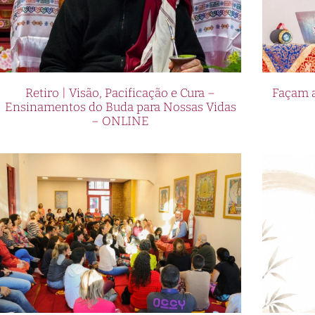
Retiro | Visão, Pacificação e Cura –
Façam a
Ensinamentos do Buda para Nossas Vidas
– ONLINE