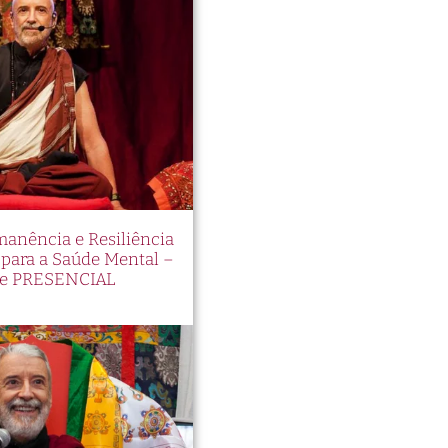
manência e Resiliência
ara a Saúde Mental –
e PRESENCIAL