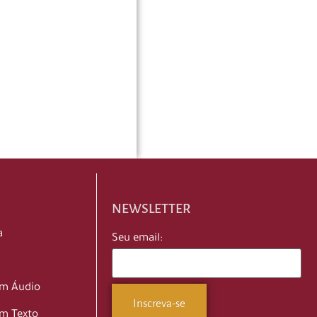
NEWSLETTER
a
Seu email:
em Áudio
m Texto