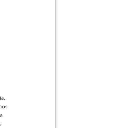
ia,
emos
 a
s