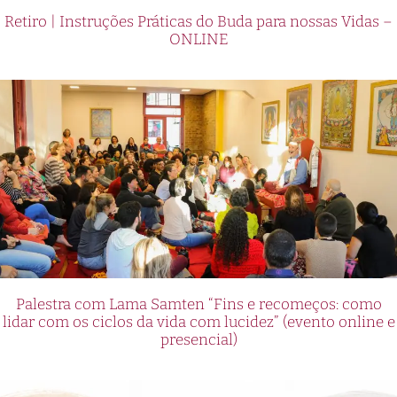
Retiro | Instruções Práticas do Buda para nossas Vidas –
ONLINE
Palestra com Lama Samten “Fins e recomeços: como
lidar com os ciclos da vida com lucidez” (evento online e
presencial)