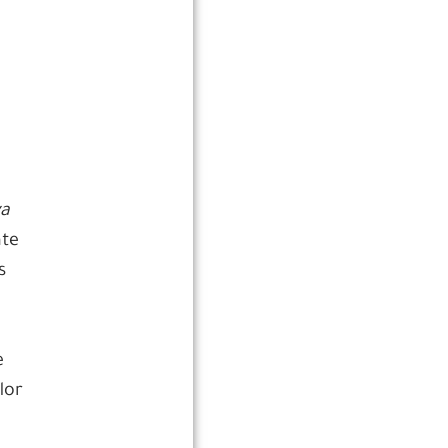
ya
nte
s
e
lor