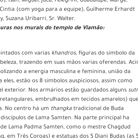
, Isah, Miguel, Juca, Pelegrini, Guadalupe, Marge,
 Cintia (com yoga para a equipe), Guilherme Erhardt
ly, Suzana Uribarri, Sr. Walter.
turas nos murais do templo de Viamão:
 pintados com varias
khandros
, figuras do símbolo da
 beleza, trazendo em suas mãos varias oferendas. Ac
lizando a energia masculina e feminina, união da
 eles, estão os 8 símbolos auspiciosos, assim como
pal exterior. Nos armários estão guardados alguns
sut
 retangulares, embrulhados em tecidos amarelos) qu
a. No centro há um
thangka
tradicional de Buda
 discípulos de Lama Samten. Na parte principal ha
m de Lama Padma Samten, como o mestre Chagdud
g, em Três Coroas) e estatuas dos 5 Diani Budas (as 