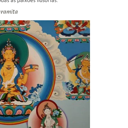
das as paixões ilusórias.
paramita