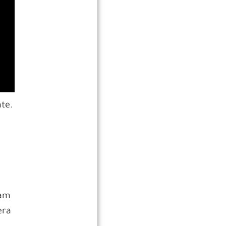
te.
ram
era