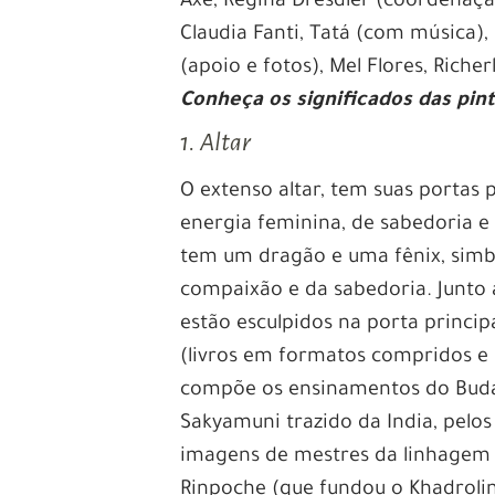
Axé, Regina Dresdler (coordenação)
Claudia Fanti, Tatá (com música),
(apoio e fotos), Mel Flores, Richer
Conheça os significados das pin
1. Altar
O extenso altar, tem suas portas
energia feminina, de sabedoria e
tem um dragão e uma fênix, simbo
compaixão e da sabedoria. Junto a
estão esculpidos na porta princi
(livros em formatos compridos e
compõe os ensinamentos do Bud
Sakyamuni trazido da India, pelos
imagens de mestres da linhage
Rinpoche (que fundou o Khadrolin