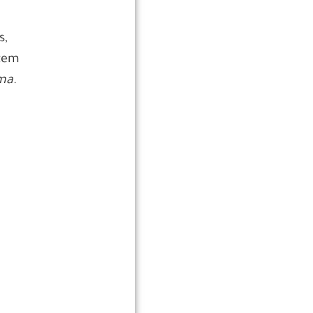
s,
 tem
ma
.