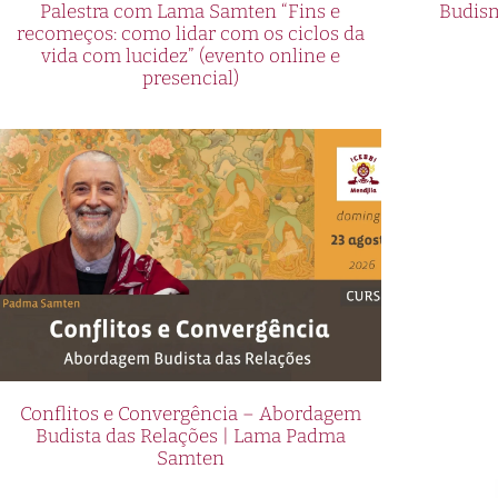
Palestra com Lama Samten “Fins e
Budism
recomeços: como lidar com os ciclos da
vida com lucidez” (evento online e
presencial)
Conflitos e Convergência – Abordagem
Budista das Relações | Lama Padma
Samten