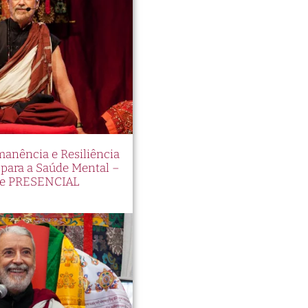
manência e Resiliência
ara a Saúde Mental –
e PRESENCIAL