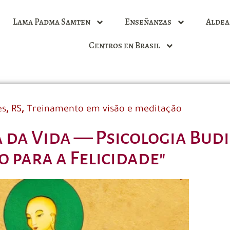
Lama Padma Samten
Enseñanzas
Aldea
Centros en Brasil
,
,
es
RS
Treinamento em visão e meditação
a da Vida — Psicologia Budi
 para a Felicidade"