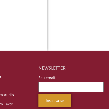
NEWSLETTER
a
Seu email:
em Áudio
m Texto