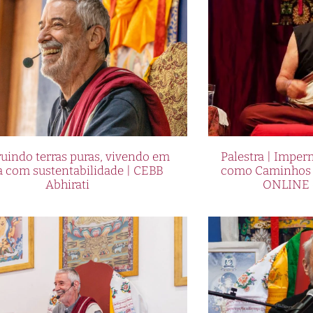
uindo terras puras, vivendo em
Palestra | Imper
a com sustentabilidade | CEBB
como Caminhos p
Abhirati
ONLINE 