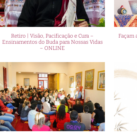
Retiro | Visão, Pacificação e Cura –
Façam a
Ensinamentos do Buda para Nossas Vidas
– ONLINE