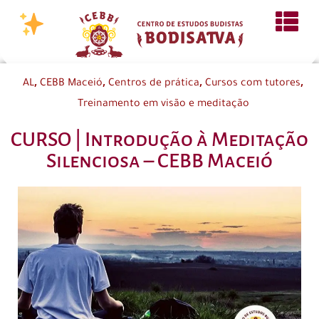
,
,
,
,
AL
CEBB Maceió
Centros de prática
Cursos com tutores
Treinamento em visão e meditação
CURSO | Introdução à Meditação
Silenciosa – CEBB Maceió