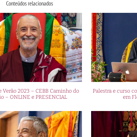
Conteúdos relacionados
de Verão 2023 – CEBB Caminho do
Palestra e curso
io – ONLINE e PRESENCIAL
em Fl