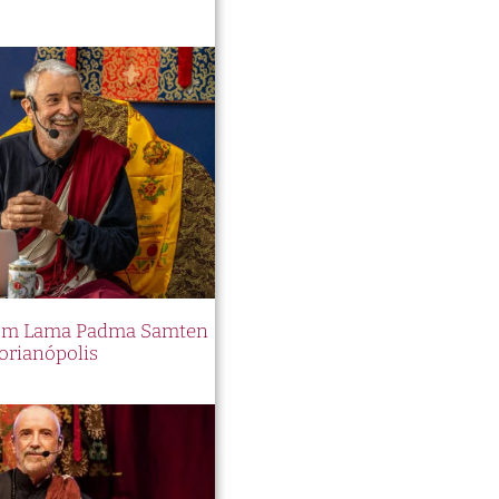
 com Lama Padma Samten
orianópolis