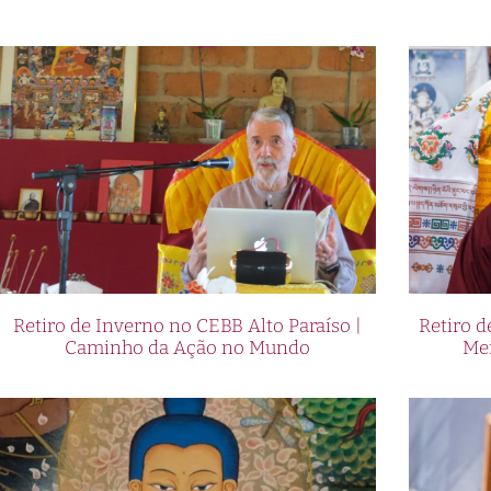
Retiro de Inverno no CEBB Alto Paraíso |
Retiro 
Caminho da Ação no Mundo
Me