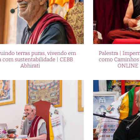
uindo terras puras, vivendo em
Palestra | Imper
a com sustentabilidade | CEBB
como Caminhos p
Abhirati
ONLINE 