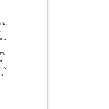
stão
o
ndo
am,
or
ias.
ro