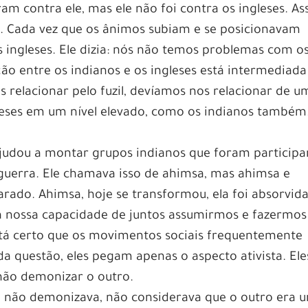
ram contra ele, mas ele não foi contra os ingleses. As
o. Cada vez que os ânimos subiam e se posicionavam
os ingleses. Ele dizia: nós não temos problemas com o
ção entre os indianos e os ingleses está intermediada
s relacionar pelo fuzil, devíamos nos relacionar de u
leses em um nível elevado, como os indianos também
judou a montar grupos indianos que foram participa
uerra. Ele chamava isso de ahimsa, mas ahimsa e
arado. Ahimsa, hoje se transformou, ela foi absorvid
a nossa capacidade de juntos assumirmos e fazermos
Está certo que os movimentos sociais frequentemente
 questão, eles pegam apenas o aspecto ativista. Ele
não demonizar o outro.
e não demonizava, não considerava que o outro era 