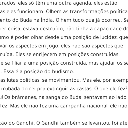
arados, eles só têm uma outra agenda, eles estão
as eles funcionam. Olhem as transformações política
nto do Buda na Índia. Olhem tudo que já ocorreu. S
uer coisa, estava destruído, não tinha a capacidade d
ismo é poder olhar desde uma posição de lucidez, que
vários aspectos em jogo, eles não são aspectos que
uída. Eles se enrijecem em posições construídas.
 se filiar a uma posição construída, mas ajudar os s
. Essa é a posição do budismo.
as lutas políticas, se movimentou. Mas ele, por exemp
ubada do rei pra extinguir as castas. O que ele fez?
eu! Os brâmanes, na sanga do Buda, sentavam ao lado
 fez. Mas ele não fez uma campanha nacional, ele não
ção do Gandhi. O Gandhi também se levantou, foi até