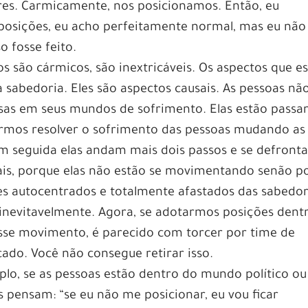
res. Carmicamente, nos posicionamos. Então, eu
 posições, eu acho perfeitamente normal, mas eu não
so fosse feito.
os são cármicos, são inextricáveis. Os aspectos que e
à sabedoria. Eles são aspectos causais. As pessoas nã
esas em seus mundos de sofrimento. Elas estão passa
ermos resolver o sofrimento das pessoas mudando as
em seguida elas andam mais dois passos e se defront
ais, porque elas não estão se movimentando senão p
s autocentrados e totalmente afastados das sabedor
, inevitavelmente. Agora, se adotarmos posições dent
esse movimento, é parecido com torcer por time de
cado. Você não consegue retirar isso.
plo, se as pessoas estão dentro do mundo político ou
pensam: “se eu não me posicionar, eu vou ficar