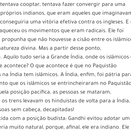
 tentava cooptar, tentava fazer convergir para uma
s próprios indianos, que eram aqueles que imaginava
onseguiria uma vitória efetiva contra os ingleses. E
raqueceu os movimentos que eram radicais. Ele foi
e propunha que não houvesse a cisão entre os islâmic
atureza divina. Mas a partir desse ponto,
 Aquilo tudo seria a Grande Índia, onde os islâmicos 
que acontece? O que acontece é que no Paquistão
a Índia tem islâmicos. A Índia, enfim, foi pátria par
anto que os islâmicos se entrincheiraram no Paquistão
uela posição pacífica, as pessoas se mataram,
s trens levavam os hinduístas de volta para a Índia,
soas sem cabeça, decapitadas!
ida com a posição budista: Gandhi evitou adotar um
ia muito natural, porque, afinal, ele era indiano. Ele