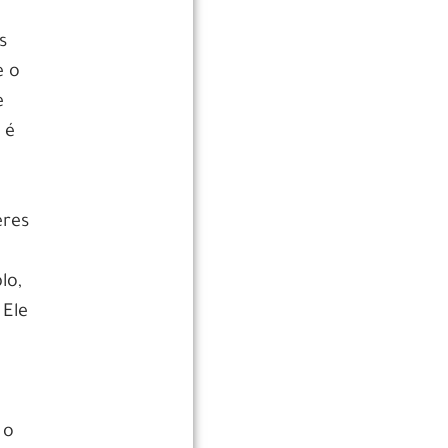
s
e o
e
 é
eres
lo,
 Ele
 o