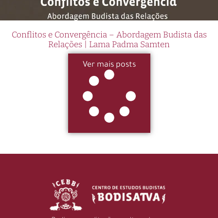
Conflitos e Convergência – Abordagem Budista das
Relações | Lama Padma Samten
Ver mais posts