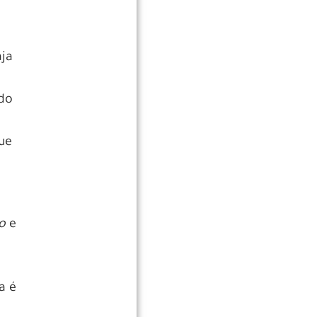
aja
ndo
que
o
e
a é