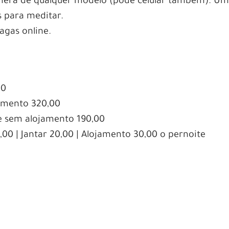
ra de qualquer modelo (pode celular também). U
s para meditar.
agas online.
00
jamento 320,00
 e sem alojamento 190,00
00 | Jantar 20,00 | Alojamento 30,00 o pernoite