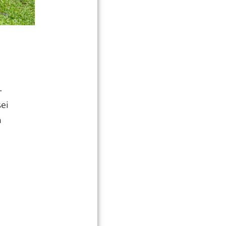
–
ei
a
a
s