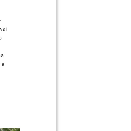
o
vai
o
ma
 e
.