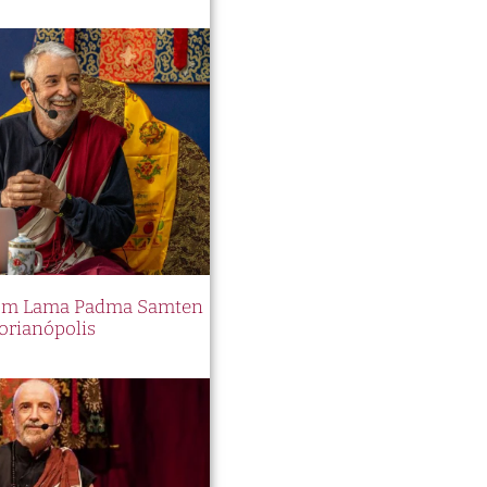
 com Lama Padma Samten
orianópolis