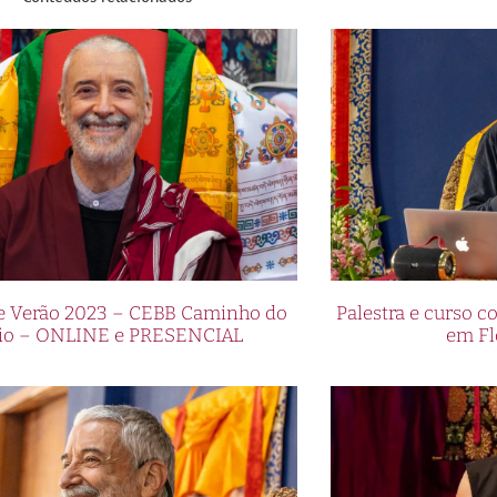
de Verão 2023 – CEBB Caminho do
Palestra e curso
io – ONLINE e PRESENCIAL
em Fl