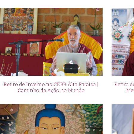
Retiro de Inverno no CEBB Alto Paraíso |
Retiro 
Caminho da Ação no Mundo
Me