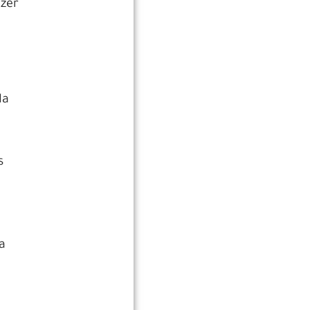
azer
da
s
a