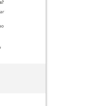
s?
tar
ao
o