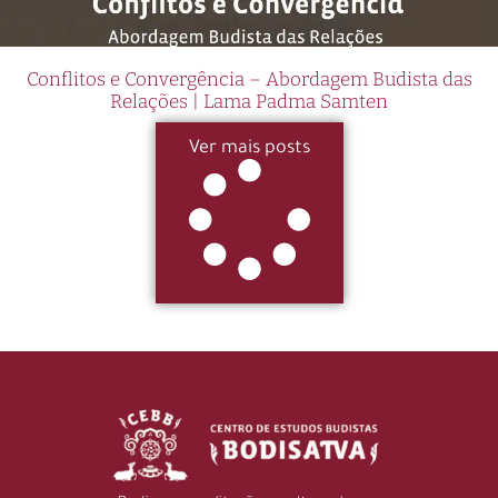
Conflitos e Convergência – Abordagem Budista das
Relações | Lama Padma Samten
Ver mais posts