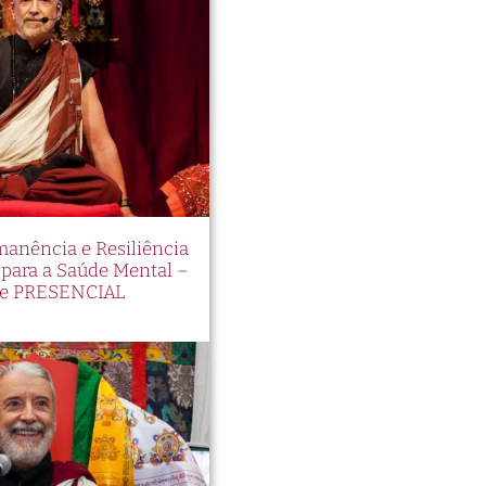
manência e Resiliência
ara a Saúde Mental –
e PRESENCIAL