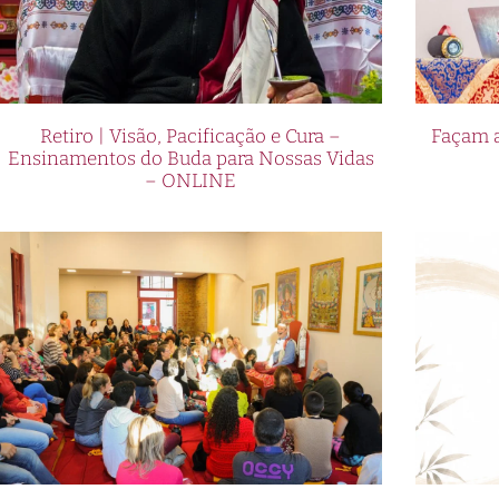
Retiro | Visão, Pacificação e Cura –
Façam a
Ensinamentos do Buda para Nossas Vidas
– ONLINE