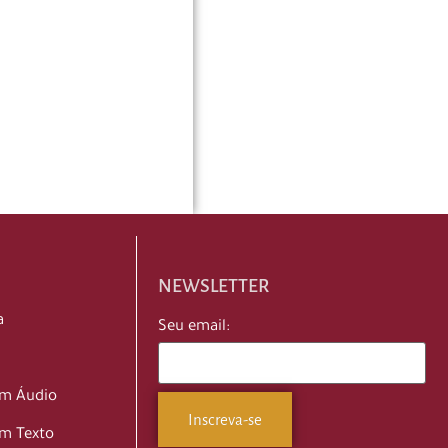
NEWSLETTER
a
Seu email:
em Áudio
m Texto