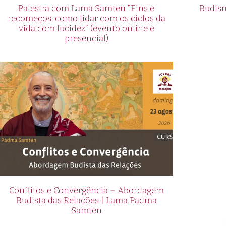
Palestra com Lama Samten “Fins e
Budism
recomeços: como lidar com os ciclos da
vida com lucidez” (evento online e
presencial)
Conflitos e Convergência – Abordagem
Budista das Relações | Lama Padma
Samten