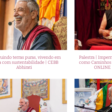
uindo terras puras, vivendo em
Palestra | Imper
a com sustentabilidade | CEBB
como Caminhos p
Abhirati
ONLINE 