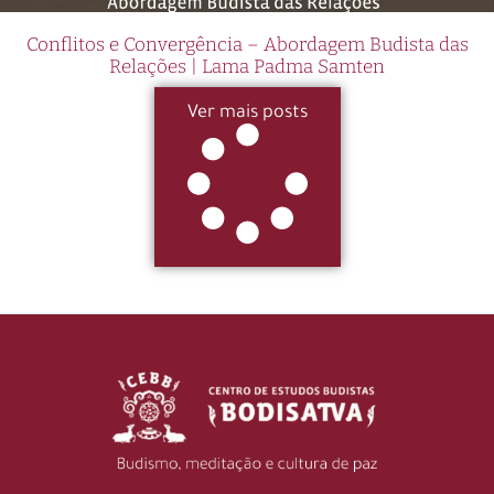
Conflitos e Convergência – Abordagem Budista das
Relações | Lama Padma Samten
Ver mais posts