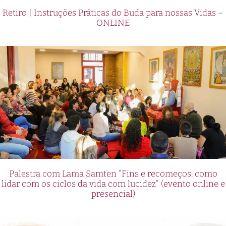
Retiro | Instruções Práticas do Buda para nossas Vidas –
ONLINE
Palestra com Lama Samten “Fins e recomeços: como
lidar com os ciclos da vida com lucidez” (evento online e
presencial)