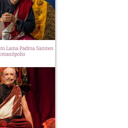
 com Lama Padma Samten
orianópolis