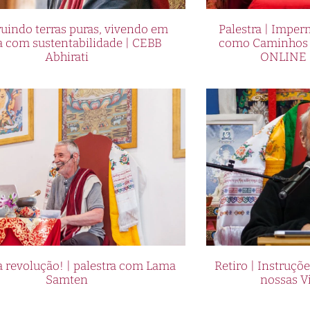
uindo terras puras, vivendo em
Palestra | Imper
a com sustentabilidade | CEBB
como Caminhos p
Abhirati
ONLINE 
 revolução! | palestra com Lama
Retiro | Instruçõ
Samten
nossas V