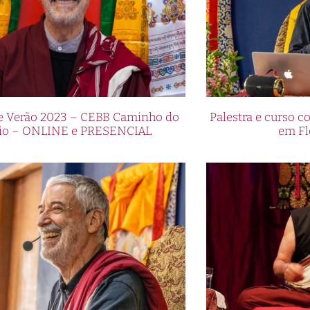
de Verão 2023 – CEBB Caminho do
Palestra e curso
io – ONLINE e PRESENCIAL
em Fl