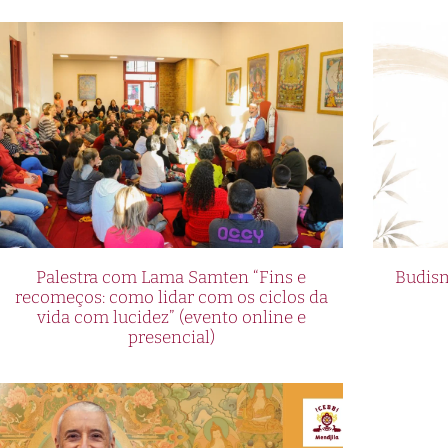
Palestra com Lama Samten “Fins e
Budism
recomeços: como lidar com os ciclos da
vida com lucidez” (evento online e
presencial)