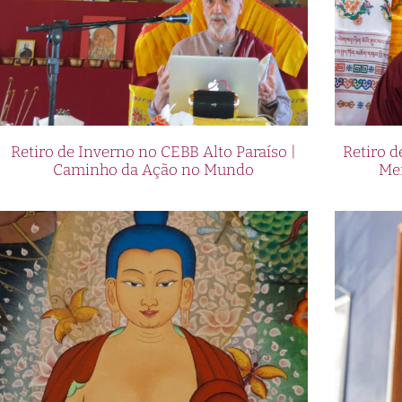
Retiro de Inverno no CEBB Alto Paraíso |
Retiro 
Caminho da Ação no Mundo
Me