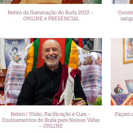
Retiro da Iluminação do Buda 2022 –
Constr
ONLINE e PRESENCIAL
sang
Retiro | Visão, Pacificação e Cura –
Façam a
Ensinamentos do Buda para Nossas Vidas
– ONLINE