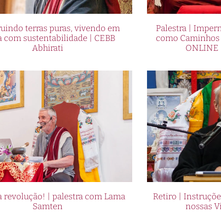
uindo terras puras, vivendo em
Palestra | Imper
a com sustentabilidade | CEBB
como Caminhos p
Abhirati
ONLINE 
 revolução! | palestra com Lama
Retiro | Instruçõ
Samten
nossas V