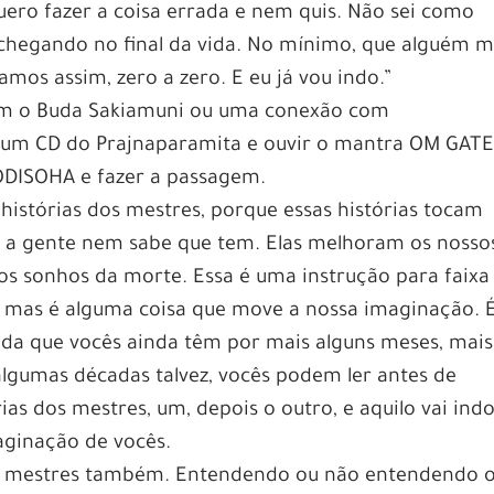
uero fazer a coisa errada e nem quis. Não sei como
to chegando no final da vida. No mínimo, que alguém 
amos assim, zero a zero. E eu já vou indo.”
om o Buda Sakiamuni ou uma conexão com
r um CD do Prajnaparamita e ouvir o mantra OM GAT
ISOHA e fazer a passagem.
histórias dos mestres, porque essas histórias tocam
e a gente nem sabe que tem. Elas melhoram os nosso
s sonhos da morte. Essa é uma instrução para faixa 
a, mas é alguma coisa que move a nossa imaginação. 
vida que vocês ainda têm por mais alguns meses, mais
 algumas décadas talvez, vocês podem ler antes de
as dos mestres, um, depois o outro, e aquilo vai ind
aginação de vocês.
s mestres também. Entendendo ou não entendendo 