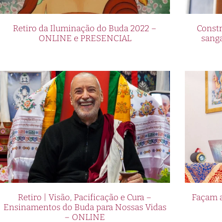
Retiro da Iluminação do Buda 2022 –
Constr
ONLINE e PRESENCIAL
sang
Retiro | Visão, Pacificação e Cura –
Façam a
Ensinamentos do Buda para Nossas Vidas
– ONLINE