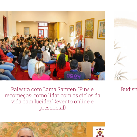
Palestra com Lama Samten “Fins e
Budism
recomeços: como lidar com os ciclos da
vida com lucidez” (evento online e
presencial)