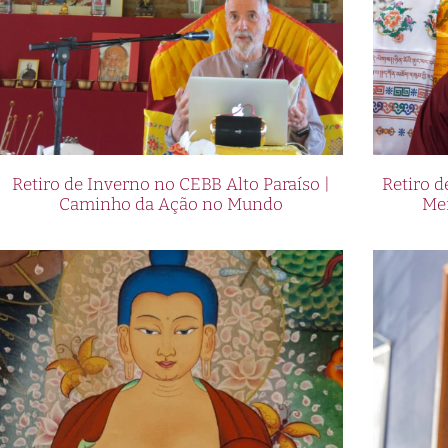
Retiro de Inverno no CEBB Alto Paraíso |
Retiro 
Caminho da Ação no Mundo
Me