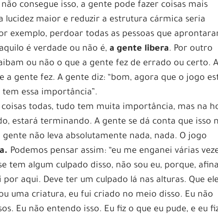
te não consegue isso, a gente pode fazer coisas mais
lucidez maior e reduzir a estrutura cármica seria
por exemplo, perdoar todas as pessoas que aprontar
aquilo é verdade ou não é,
a gente libera
. Por outro
saibam ou não o que a gente fez de errado ou certo. 
 a gente fez. A gente diz: “bom, agora que o jogo es
 tem essa importância”.
coisas todas, tudo tem muita importância, mas na h
do, estará terminando. A gente se dá conta que isso 
 gente não leva absolutamente nada, nada. O jogo
a.
Podemos pensar assim: “eu me enganei várias veze
e tem algum culpado disso, não sou eu, porque, afina
por aqui. Deve ter um culpado lá nas alturas. Que el
u uma criatura, eu fui criado no meio disso. Eu não
s. Eu não entendo isso. Eu fiz o que eu pude, e eu fi