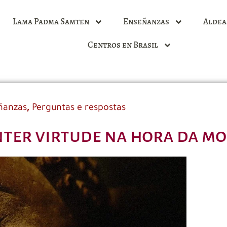
Lama Padma Samten
Enseñanzas
Aldea
Centros en Brasil
,
ñanzas
Perguntas e respostas
nter virtude na hora da mo