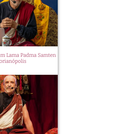
 com Lama Padma Samten
orianópolis