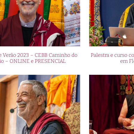
de Verão 2023 – CEBB Caminho do
Palestra e curso
io – ONLINE e PRESENCIAL
em Fl