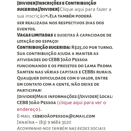
[divider]Inscrições e Contribuição
sugerida[/divider]
Clique aqui para fazer a
“.
Ela
também poderá
sua inscrição
ser realizada nos respectivos dias dos
eventos.
Vagas limitadas
e sujeitas à capacidade de
lotação do espaço!
Contribuição sugerida:
R$25,00 por turno.
Sua contribuição ajuda a manter as
atividades do CEBB João Pessoa
funcionando e os projetos do Lama Padma
Samten nas várias capitais e CEBBs rurais.
Qualquer dificuldade com o valor, entre
em contato com a gente, não deixe de
participar!
[divider]Mais informações:[/divider] Local:
CEBB João Pessoa
(clique aqui para ver o
.
endereço)
E-mail:
cebbjoãopessoa@gmail.com
Janaína – (83) 9 9684 3520
Acompanhe-nos também nas redes sociais: