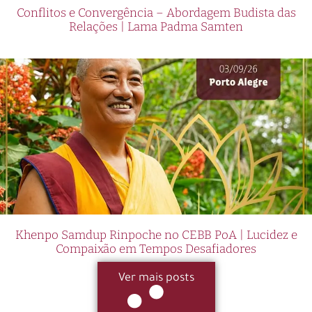
Conflitos e Convergência – Abordagem Budista das
Relações | Lama Padma Samten
Khenpo Samdup Rinpoche no CEBB PoA | Lucidez e
Compaixão em Tempos Desafiadores
Ver mais posts