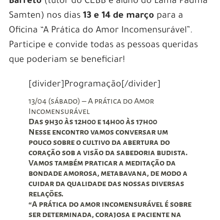
Barreto
(tutor do CEBB e aluno do Lama Padma
Samten) nos dias
13 e 14 de março
para a
Oficina “A Prática do Amor Incomensurável”.
Participe e convide todas as pessoas queridas
que poderiam se beneficiar!
[divider]Programação[/divider]
13/04 (sábado) – A prática do Amor
Incomensurável
Das 9h30 às 12h00 e 14h00 às 17h00
Nesse encontro vamos conversar um
pouco sobre o cultivo da abertura do
coração sob a visão da sabedoria budista.
Vamos também praticar a meditação da
bondade amorosa, metabavana, de modo a
cuidar da qualidade das nossas diversas
relações.
“A prática do amor incomensurável é sobre
ser determinada, corajosa e paciente na