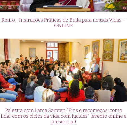
Retiro | Instruções Práticas do Buda para nossas Vidas –
ONLINE
Palestra com Lama Samten “Fins e recomeços: como
lidar com os ciclos da vida com lucidez” (evento online e
presencial)