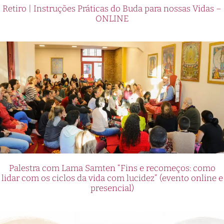
Retiro | Instruções Práticas do Buda para nossas Vidas –
ONLINE
Palestra com Lama Samten “Fins e recomeços: como
lidar com os ciclos da vida com lucidez” (evento online e
presencial)