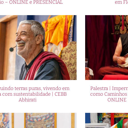
io – ONLINE e PRESENCIAL
em Fl
uindo terras puras, vivendo em
Palestra | Imper
a com sustentabilidade | CEBB
como Caminhos p
Abhirati
ONLINE 