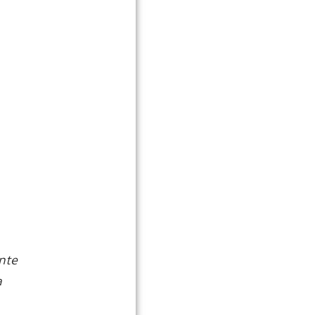
nte
a