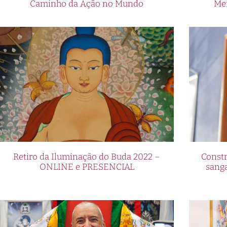
Caminho da Ação no Mundo
Me
Retiro da Iluminação do Buda 2022 –
Constr
ONLINE e PRESENCIAL
sang