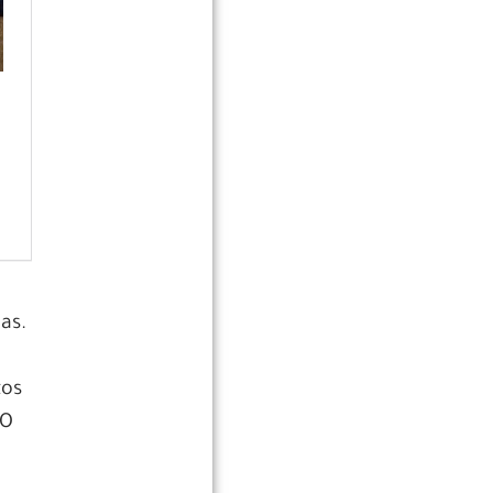
as.
tos
 O