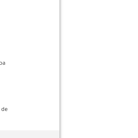
soa
s de