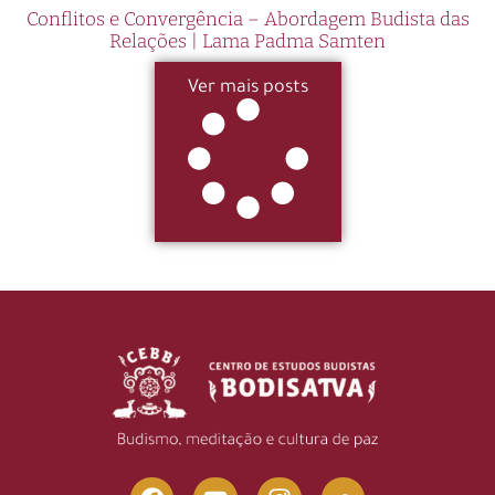
Conflitos e Convergência – Abordagem Budista das
Relações | Lama Padma Samten
Ver mais posts