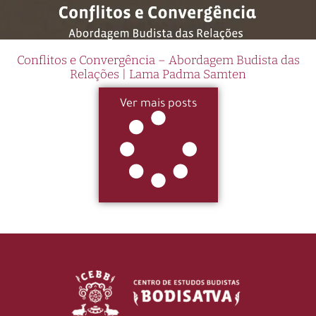
Conflitos e Convergência – Abordagem Budista das
Relações | Lama Padma Samten
Ver mais posts