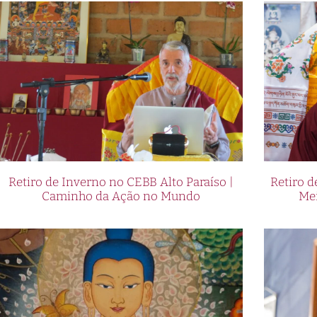
Retiro de Inverno no CEBB Alto Paraíso |
Retiro 
Caminho da Ação no Mundo
Me