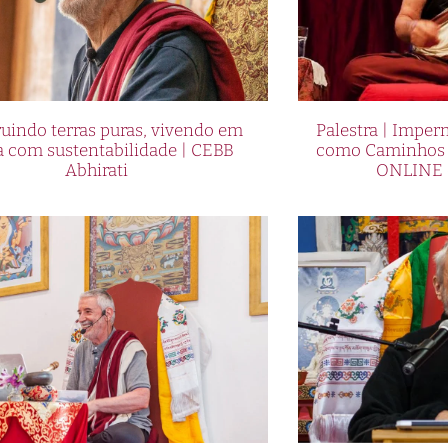
uindo terras puras, vivendo em
Palestra | Imper
a com sustentabilidade | CEBB
como Caminhos p
Abhirati
ONLINE 