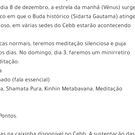
ia 8 de dezembro, a estrela da manhã (Vênus) surg
co em que o Buda histórico (Sidarta Gautama) atinge
ioso, em várias sedes do Cebb estarão acontecendo
cas normais, teremos meditação silenciosa e puja
os dias. No domingo, dia 3, faremos um minirretiro
ditação:
a
do (fala essencial)
a, Shamata Pura, Kinhin Metabavana, Meditação
Pontos.
as na caixinha disponível no Cebb. A sustentação das