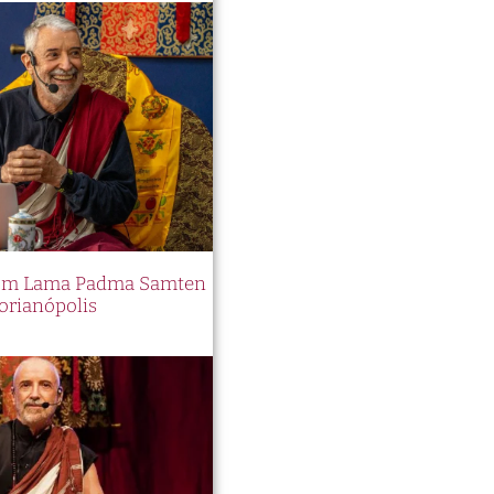
 com Lama Padma Samten
orianópolis