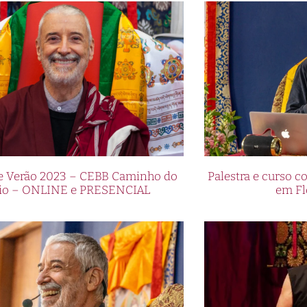
de Verão 2023 – CEBB Caminho do
Palestra e curso
io – ONLINE e PRESENCIAL
em Fl