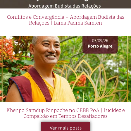
Conflitos e Convergência – Abordagem Budista das
Relações | Lama Padma Samten
Khenpo Samdup Rinpoche no CEBB PoA | Lucidez e
Compaixão em Tempos Desafiadores
Ver mais posts